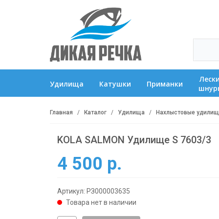
лески,
удилища
катушки
приманки
шнур
Главная
Каталог
Удилища
Нахлыстовые удилищ
KOLA SALMON Удилище S 7603/3
4 500 р.
Артикул: РЗ000003635
Товара нет в наличии