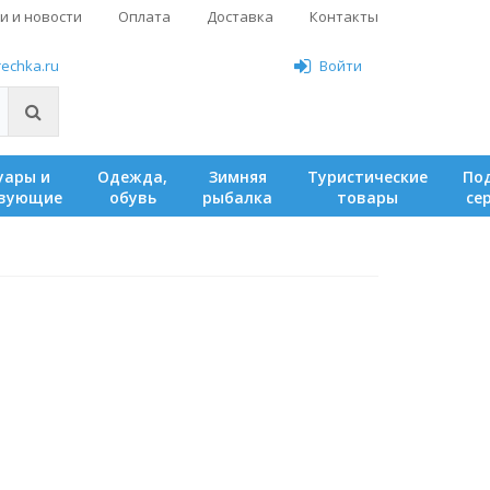
и и новости
Оплата
Доставка
Контакты
rechka.ru
Войти
одежда,
зимняя
туристические
подарочный
твующие
обувь
рыбалка
товары
се