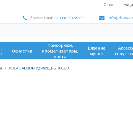
О нас
Акци
бесплатный
8 (800) 350-59-80
info@dikaya-
прикормки,
вязание
аксессуары и
оснастка
ароматизаторы,
ы
мушек
сопутс
паста
KOLA SALMON Удилище S 7603/3
а